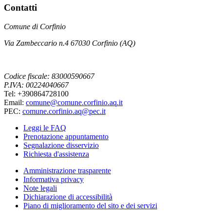
Contatti
Comune di Corfinio
Via Zambeccario n.4 67030 Corfinio (AQ)
Codice fiscale: 83000590667
P.IVA: 00224040667
Tel: +390864728100
Email:
comune@comune.corfinio.aq.it
PEC:
comune.corfinio.aq@pec.it
Leggi le FAQ
Prenotazione appuntamento
Segnalazione disservizio
Richiesta d'assistenza
Amministrazione trasparente
Informativa privacy
Note legali
Dichiarazione di accessibilità
Piano di miglioramento del sito e dei servizi