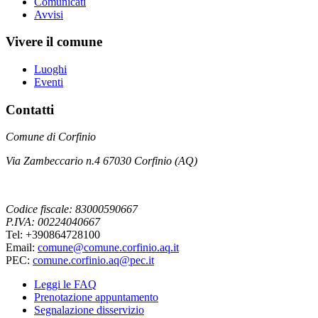
Comunicati
Avvisi
Vivere il comune
Luoghi
Eventi
Contatti
Comune di Corfinio
Via Zambeccario n.4 67030 Corfinio (AQ)
Codice fiscale: 83000590667
P.IVA: 00224040667
Tel: +390864728100
Email:
comune@comune.corfinio.aq.it
PEC:
comune.corfinio.aq@pec.it
Leggi le FAQ
Prenotazione appuntamento
Segnalazione disservizio