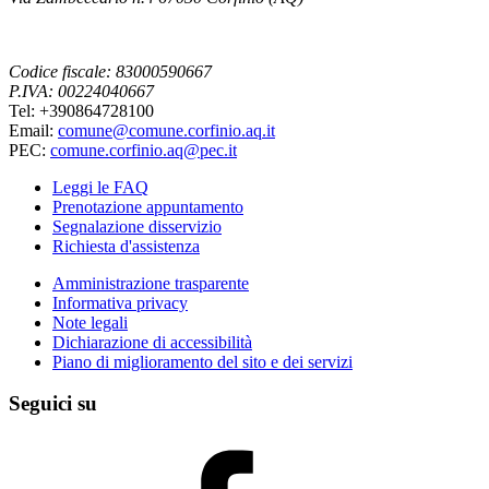
Codice fiscale: 83000590667
P.IVA: 00224040667
Tel: +390864728100
Email:
comune@comune.corfinio.aq.it
PEC:
comune.corfinio.aq@pec.it
Leggi le FAQ
Prenotazione appuntamento
Segnalazione disservizio
Richiesta d'assistenza
Amministrazione trasparente
Informativa privacy
Note legali
Dichiarazione di accessibilità
Piano di miglioramento del sito e dei servizi
Seguici su