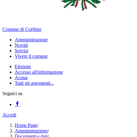
Comune di Corfinio
Amministrazione
Novità
Servizi
Vivere il comune
Elezioni
Accesso all'informazione
Acqua
Tutti gli argomenti...
Seguici su
Accedi
Home Page
/
Amministrazione
/
Documenti e dati
/