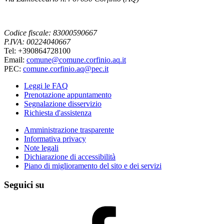
Codice fiscale: 83000590667
P.IVA: 00224040667
Tel: +390864728100
Email:
comune@comune.corfinio.aq.it
PEC:
comune.corfinio.aq@pec.it
Leggi le FAQ
Prenotazione appuntamento
Segnalazione disservizio
Richiesta d'assistenza
Amministrazione trasparente
Informativa privacy
Note legali
Dichiarazione di accessibilità
Piano di miglioramento del sito e dei servizi
Seguici su