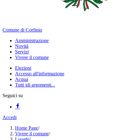
Comune di Corfinio
Amministrazione
Novità
Servizi
Vivere il comune
Elezioni
Accesso all'informazione
Acqua
Tutti gli argomenti...
Seguici su
Accedi
Home Page
/
Vivere il comune
/
Luoghi
/