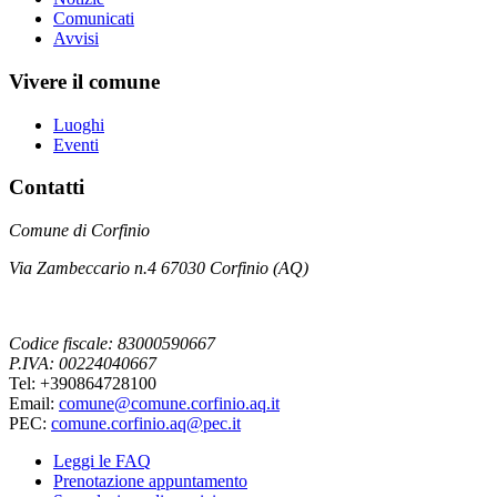
Comunicati
Avvisi
Vivere il comune
Luoghi
Eventi
Contatti
Comune di Corfinio
Via Zambeccario n.4 67030 Corfinio (AQ)
Codice fiscale: 83000590667
P.IVA: 00224040667
Tel: +390864728100
Email:
comune@comune.corfinio.aq.it
PEC:
comune.corfinio.aq@pec.it
Leggi le FAQ
Prenotazione appuntamento