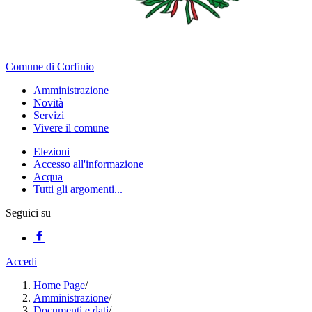
Comune di Corfinio
Amministrazione
Novità
Servizi
Vivere il comune
Elezioni
Accesso all'informazione
Acqua
Tutti gli argomenti...
Seguici su
Accedi
Home Page
/
Amministrazione
/
Documenti e dati
/